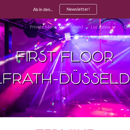
Newsletter!
Ab in den...
ip to main content
Skip to navigat
Private Moon
Sound
Locations
Dr