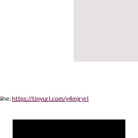
Nähe
:
https://tinyurl.com/y4mjryrl